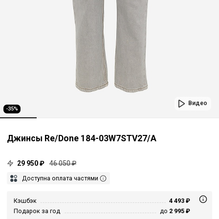
Видео
-35%
Джинсы Re/Done 184-03W7STV27/A
29 950 ₽
46 050 ₽
Доступна оплата частями
Кэшбэк
4 493 ₽
Подарок за год
до
2 995 ₽