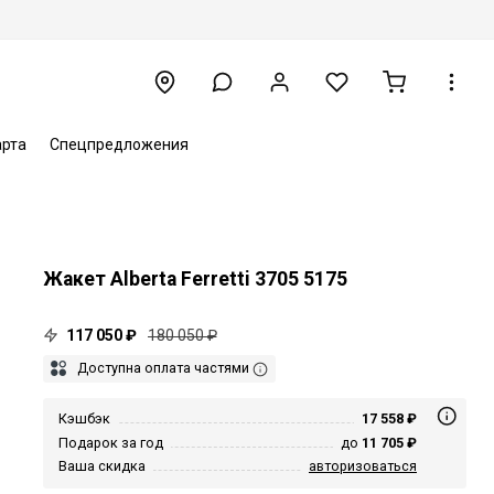
арта
Спецпредложения
Жакет Alberta Ferretti 3705 5175
117 050 ₽
180 050 ₽
Доступна оплата частями
Кэшбэк
17 558 ₽
Подарок за год
до
11 705 ₽
Ваша скидка
авторизоваться