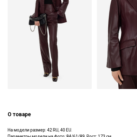
О товаре
На модели размер: 42 RU, 40 EU.

Параметры модели на фото: 84/61/89. Рост: 173 см.