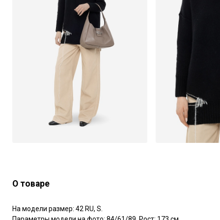
О товаре
На модели размер: 42 RU, S.

Параметры модели на фото: 84/61/89. Рост: 173 см.