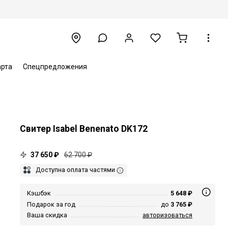
арта
Спецпредложения
Свитер Isabel Benenato DK172
37 650 ₽
62 700 ₽
Доступна оплата частями
Кэшбэк
5 648 ₽
Подарок за год
до
3 765 ₽
Ваша скидка
авторизоваться