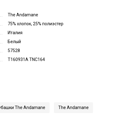
The Andamane
75% хлопок, 25% полиэстер
Италия
Белый
57528
T160931A TNC164
убашки The Andamane
The Andamane