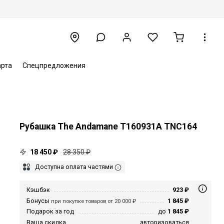
арта
Спецпредложения
Рубашка The Andamane T160931A TNC164
18 450 ₽
28 350 ₽
Доступна оплата частями
Кэшбэк
923 ₽
Бонусы
1 845 ₽
при покупке товаров от 20 000 ₽
Подарок за год
до
1 845 ₽
Ваша скидка
авторизоваться