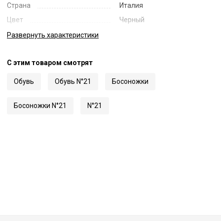
Страна
Италия
Цвет
Черный
Код
57508
Развернуть
характеристики
Артикул
24ECPXNV17008
С этим товаром смотрят
Обувь
Обувь N°21
Босоножки
Босоножки N°21
N°21