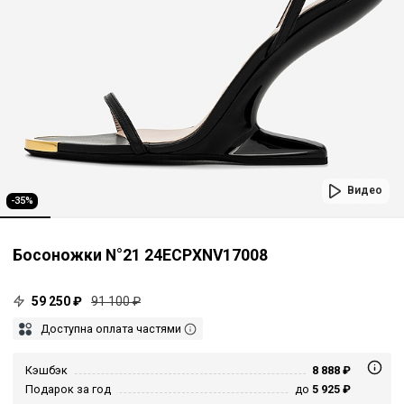
Видео
-35%
Босоножки N°21 24ECPXNV17008
59 250 ₽
91 100 ₽
Доступна оплата частями
Кэшбэк
8 888 ₽
Подарок за год
до
5 925 ₽