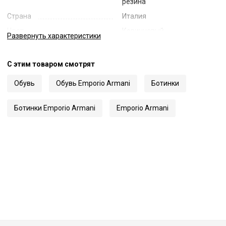
резина
Страна
Италия
Цвет
Коричневый
Развернуть
характеристики
Код
57392
Артикул
X4Z135 XR200
С этим товаром смотрят
Обувь
Обувь Emporio Armani
Ботинки
Ботинки Emporio Armani
Emporio Armani