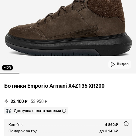
Видео
-40%
Ботинки Emporio Armani X4Z135 XR200
32 400 ₽
53 950 ₽
Доступна оплата частями
Кэшбэк
4 860 ₽
Подарок за год
до
3 240 ₽