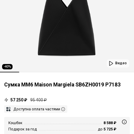
Видео
-40%
Сумка MM6 Maison Margiela SB6ZH0019 P7183
57 250 ₽
95 400 ₽
Доступна оплата частями
Кэшбэк
8 588 ₽
Подарок за год
до
5 725 ₽