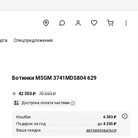
арта
Спецпредложения
Ботинки MSGM 3741MDS804 629
42 350 ₽
70 550 ₽
Доступна оплата частями
Кэшбэк
6 353 ₽
Подарок за год
до
4 235 ₽
Ваша скидка
авторизоваться