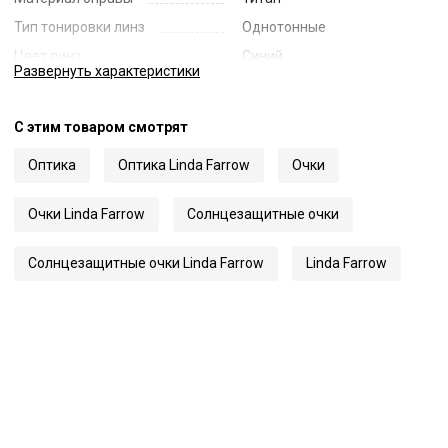
Тип тонировки линз
Однотонные
Цвет линз
Синий
Развернуть
характеристики
Наименование цвета линз
Blue
Диаметр линзы
53
С этим товаром смотрят
Ширина переносицы
17
Оптика
Оптика Linda Farrow
Очки
Длина заушника
140
Код
56938
Очки Linda Farrow
Солнцезащитные очки
Артикул
1131A
Солнцезащитные очки Linda Farrow
Linda Farrow