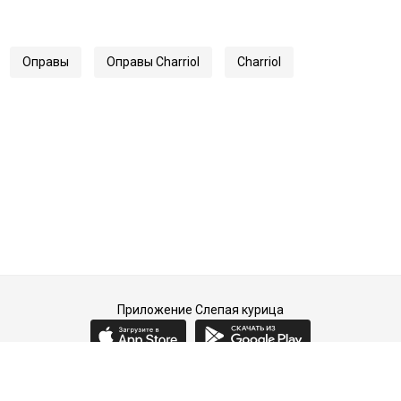
Оправы
Оправы Charriol
Charriol
Приложение Слепая курица
2015-2026 © Слепая курица - fashion concept store.