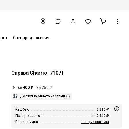
арта
Спецпредложения
Оправа Charriol 71071
25 400 ₽
36 250 ₽
Доступна оплата частями
Кэшбэк
3 810 ₽
Подарок за год
до
2 540 ₽
Ваша скидка
авторизоваться