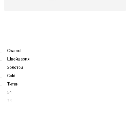
Charriol
Швейцария
Золотой
Gold
Титан
54
18
135
56594
71071