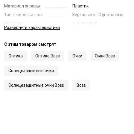
Материал оправы
Пластик
Тип тонировки линз
Зеркальные; Однотонные
Цвет линз
Фиолетовый
Развернуть
характеристики
Наименование цвета линз
Violet Mirror
Диаметр линзы
48
С этим товаром смотрят
Ширина переносицы
24
Оптика
Оптика Boss
Очки
Очки Boss
Длина заушника
150
Код
56234
Солнцезащитные очки
Артикул
1717/S
Солнцезащитные очки Boss
Boss