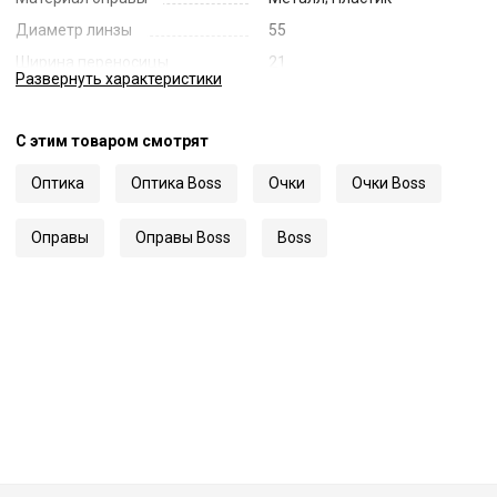
Диаметр линзы
55
Ширина переносицы
21
Развернуть
характеристики
Длина заушника
150
Код
56196
С этим товаром смотрят
Артикул
1729/G
Оптика
Оптика Boss
Очки
Очки Boss
Оправы
Оправы Boss
Boss