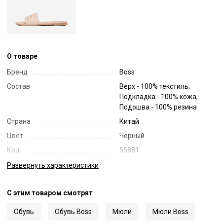
О товаре
Бренд
Boss
Состав
Верх - 100% текстиль;
Подкладка - 100% кожа;
Подошва - 100% резина
Страна
Китай
Цвет
Черный
Код
55881
Артикул
50517365
Развернуть
характеристики
С этим товаром смотрят
Обувь
Обувь Boss
Мюли
Мюли Boss