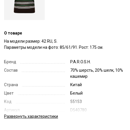
О товаре
На модели размер: 42 RU, S.

Параметры модели на фото: 85/61/91. Рост: 175 см.
Бренд
P.A.R.O.S.H.
Состав
70% шерсть, 20% шелк, 10%
кашемир
Страна
Китай
Цвет
Белый
Код
55153
Артикул
D540780
Развернуть
характеристики