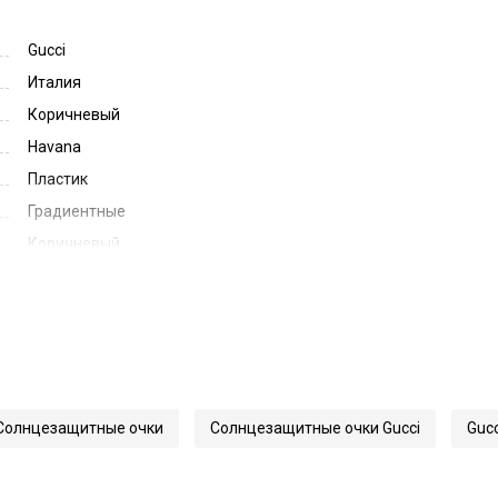
Gucci
Италия
Коричневый
Havana
Пластик
Градиентные
Коричневый
Brown Gradient
49
23
140
55050
Солнцезащитные очки
Солнцезащитные очки Gucci
Gucc
1552S