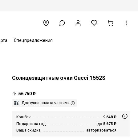
арта
Спецпредложения
Солнцезащитные очки Gucci 1552S
56 750 ₽
Доступна оплата частями
Кэшбэк
9 648 ₽
Подарок за год
до
5 675 ₽
Ваша скидка
авторизоваться