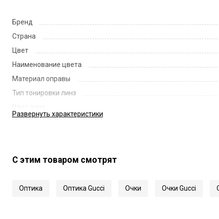
Бренд
Страна
Цвет
Наименование цвета
Материал оправы
Тип тонировки линз
Цвет линз
Развернуть
характеристики
Наименование цвета линз
Диаметр линзы
Ширина переносицы
С этим товаром смотрят
Длина заушника
Код
Оптика
Оптика Gucci
Очки
Очки Gucci
Артикул