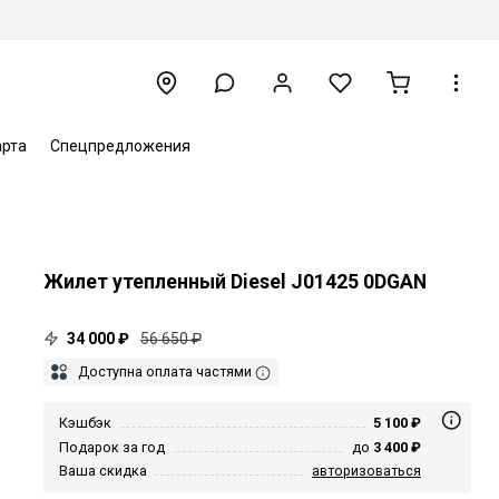
арта
Спецпредложения
Жилет утепленный Diesel J01425 0DGAN
34 000 ₽
56 650 ₽
Доступна оплата частями
Кэшбэк
5 100 ₽
Подарок за год
до
3 400 ₽
Ваша скидка
авторизоваться