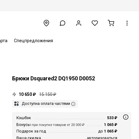
арта
Спецпредложения
Брюки Dsquared2 DQ1950 D0052
10 650 ₽
15 150 ₽
Доступна оплата частями
Кэшбэк
533 ₽
Бонусы
1 065 ₽
при покупке товаров от 20 000 ₽
Подарок за год
до
1 065 ₽
Ваша скидка
авторизоваться