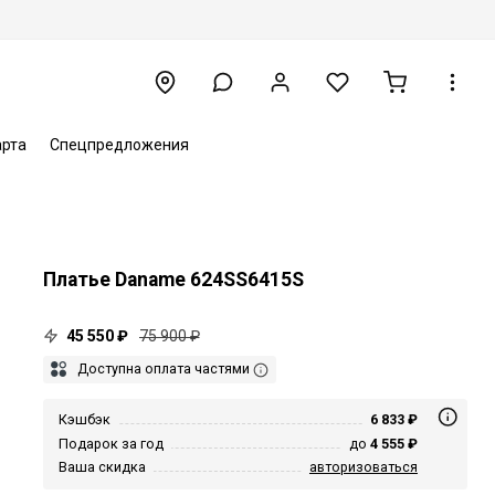
арта
Спецпредложения
Платье Daname 624SS6415S
45 550 ₽
75 900 ₽
Доступна оплата частями
Кэшбэк
6 833 ₽
Подарок за год
до
4 555 ₽
Ваша скидка
авторизоваться