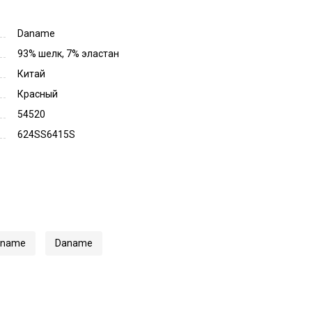
Daname
93% шелк, 7% эластан
Китай
Красный
54520
624SS6415S
aname
Daname