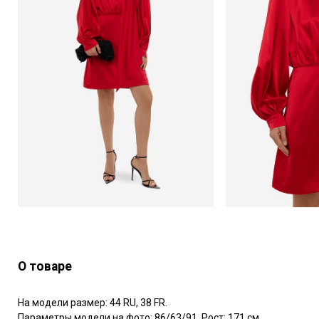
О товаре
На модели размер: 44 RU, 38 FR.

Параметры модели на фото: 86/63/91. Рост: 171 см.