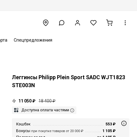
арта
Спецпредложения
Леггинсы Philipp Plein Sport SADC WJT1823
STE003N
11 050 ₽
18 400 ₽
Доступна оплата частями
Кэшбэк
553 ₽
Бонусы
1 105 ₽
при покупке товаров от 20 000 ₽