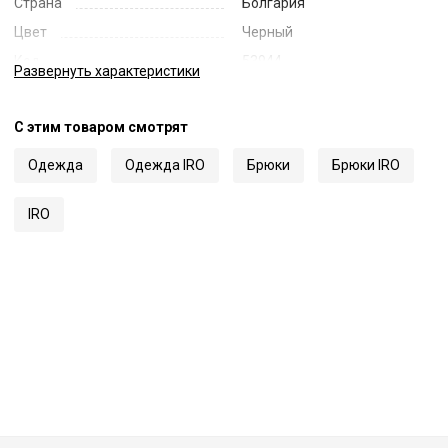
Страна
Болгария
Цвет
Черный
Код
53944
Развернуть
характеристики
Артикул
WP23KAEN
С этим товаром смотрят
Одежда
Одежда IRO
Брюки
Брюки IRO
IRO