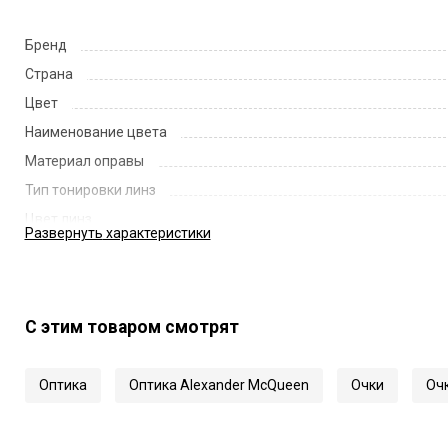
Бренд
Страна
Цвет
Наименование цвета
Материал оправы
Тип тонировки линз
Цвет линз
Развернуть
характеристики
Наименование цвета линз
Диаметр линзы
Ширина переносицы
С этим товаром смотрят
Длина заушника
Код
Оптика
Оптика Alexander McQueen
Очки
Очк
Артикул