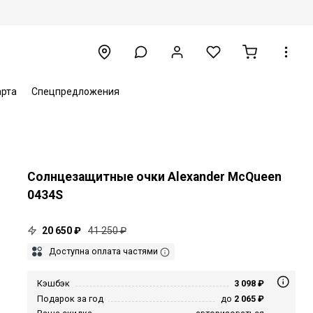
арта
Спецпредложения
Солнцезащитные очки Alexander McQueen
0434S
20 650 ₽
41 250 ₽
Доступна оплата частями
Кэшбэк
3 098 ₽
Подарок за год
до
2 065 ₽