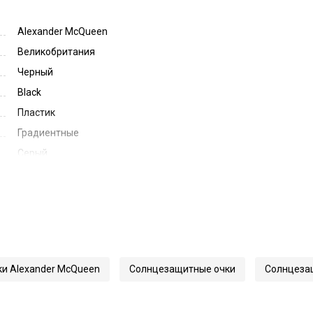
Alexander McQueen
Великобритания
Черный
Black
Пластик
Градиентные
Серый
Grey Gradient
50
23
140
52097
и Alexander McQueen
Солнцезащитные очки
Солнцезащ
0434S