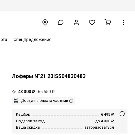
арта
Спецпредложения
Лоферы N°21 23ISS04830483
43 300 ₽
66 550 ₽
Доступна оплата частями
Кэшбэк
6 495 ₽
Подарок за год
до
4 330 ₽
Ваша скидка
авторизоваться