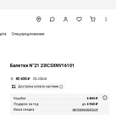
арта
Спецпредложения
Балетки N°21 23ICSXNV16101
45 600 ₽
70 100 ₽
Доступна оплата частями
Кэшбэк
6 840 ₽
Подарок за год
до
4 560 ₽
Ваша скидка
авторизоваться