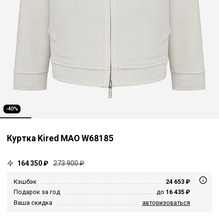
-40%
Куртка Kired MAO W68185
164 350 ₽
273 900 ₽
Кэшбэк
24 653 ₽
Подарок за год
до
16 435 ₽
Ваша скидка
авторизоваться