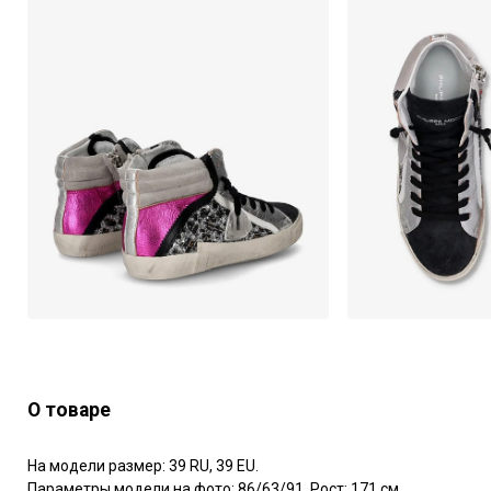
О товаре
На модели размер: 39 RU, 39 EU.

Параметры модели на фото: 86/63/91. Рост: 171 см.