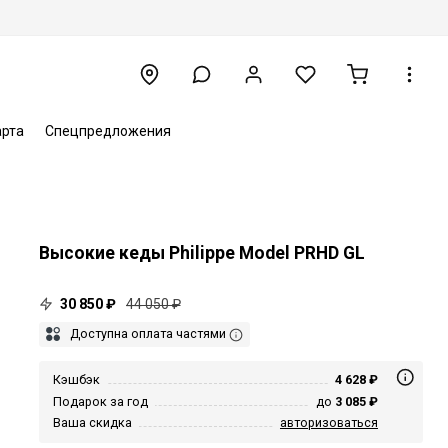
арта
Спецпредложения
Высокие кеды Philippe Model PRHD GL
30 850 ₽
44 050 ₽
Доступна оплата частями
Кэшбэк
4 628 ₽
Подарок за год
до
3 085 ₽
Ваша скидка
авторизоваться