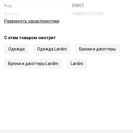
Код
50857
Артикул
ITIMER ITT61902
Развернуть
характеристики
С этим товаром смотрят
Одежда
Одежда Lardini
Брюки и джоггеры
Брюки и джоггеры Lardini
Lardini