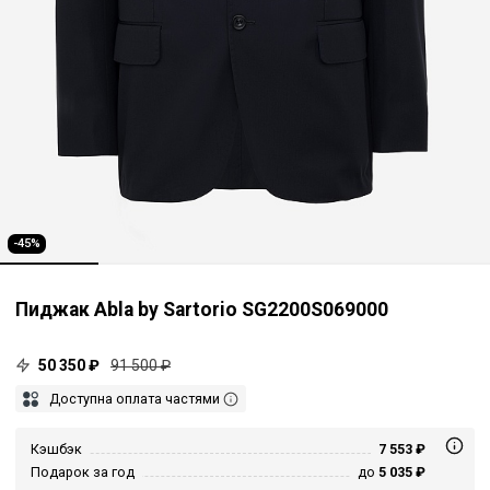
-45%
Пиджак Abla by Sartorio SG2200S069000
50 350 ₽
91 500 ₽
Доступна оплата частями
Кэшбэк
7 553 ₽
Подарок за год
до
5 035 ₽