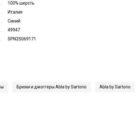
100% шерсть
Италия
Синий
49947
SPN2S069171
ры
Брюки и джоггеры Abla by Sartorio
Abla by Sartorio