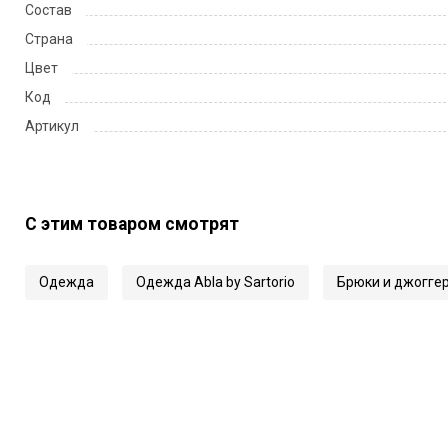
Состав
Страна
Цвет
Код
Артикул
С этим товаром смотрят
Одежда
Одежда Abla by Sartorio
Брюки и джогге