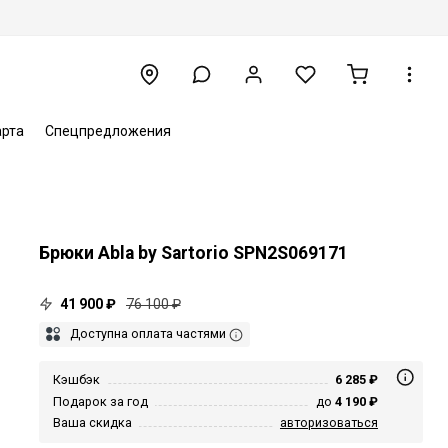
арта
Спецпредложения
Брюки Abla by Sartorio SPN2S069171
41 900 ₽
76 100 ₽
Доступна оплата частями
Кэшбэк
6 285 ₽
Подарок за год
до
4 190 ₽
Ваша скидка
авторизоваться