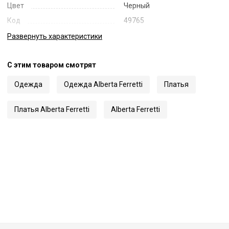
Цвет
Черный
Код
49765
Артикул
0452 6621
Развернуть
характеристики
С этим товаром смотрят
Одежда
Одежда Alberta Ferretti
Платья
Платья Alberta Ferretti
Alberta Ferretti