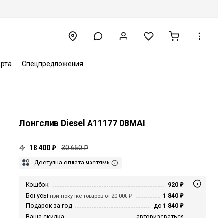
арта
Спецпредложения
Лонгслив Diesel A11177 0BMAI
18 400 ₽
30 650 ₽
Доступна оплата частями
Кэшбэк
920 ₽
Бонусы
1 840 ₽
при покупке товаров от 20 000 ₽
Подарок за год
до
1 840 ₽
Ваша скидка
авторизоваться