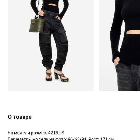
О товаре
На модели размер: 42 RU, S.

Параметры модели на фото: 86/63/91. Рост: 171 см.