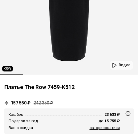
Видео
-35%
Платье The Row 7459-K512
157 550 ₽
242 350 ₽
Кэшбэк
23 633 ₽
Подарок за год
до
15 755 ₽
Ваша скидка
авторизоваться