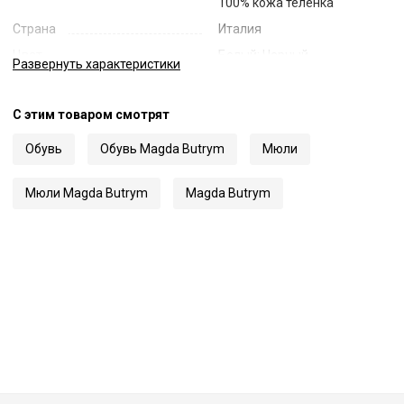
100% кожа теленка
Страна
Италия
Цвет
Белый; Черный
Развернуть
характеристики
Код
48535
Артикул
531723
С этим товаром смотрят
Обувь
Обувь Magda Butrym
Мюли
Мюли Magda Butrym
Magda Butrym