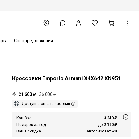
арта
Спецпредложения
Кроссовки Emporio Armani X4X642 XN951
21 600 ₽
36 000 ₽
Доступна оплата частями
Кэшбэк
3 240 ₽
Подарок за год
до
2 160 ₽
Ваша скидка
авторизоваться