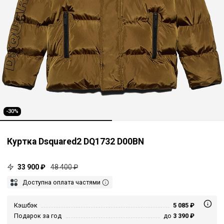
-30%
Куртка Dsquared2 DQ1732 D00BN
33 900 ₽
48 400 ₽
Доступна оплата частями
Кэшбэк
5 085 ₽
Подарок за год
до
3 390 ₽