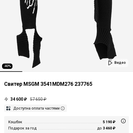
Видео
-40%
Свитер MSGM 3541MDM276 237765
34 600 ₽
57 650 ₽
Доступна оплата частями
Кэшбэк
5 190 ₽
Подарок за год
до
3 460 ₽