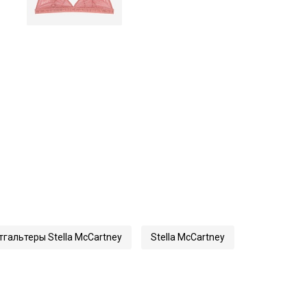
гальтеры Stella McCartney
Stella McCartney