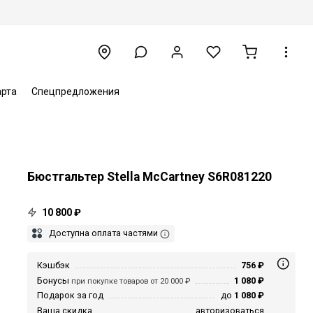
арта
Спецпредложения
Бюстгальтер Stella McCartney S6R081220
10 800 ₽
Доступна оплата частями
Кэшбэк
756 ₽
Бонусы
1 080 ₽
при покупке товаров от 20 000 ₽
Подарок за год
до
1 080 ₽
Ваша скидка
авторизоваться