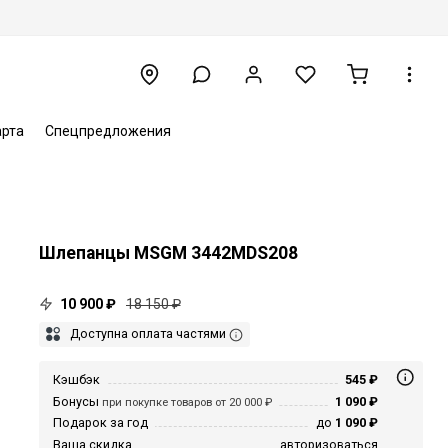
арта
Спецпредложения
Шлепанцы MSGM 3442MDS208
10 900 ₽
18 150 ₽
Доступна оплата частями
Кэшбэк
545 ₽
Бонусы
1 090 ₽
при покупке товаров от 20 000 ₽
Подарок за год
до
1 090 ₽
Ваша скидка
авторизоваться