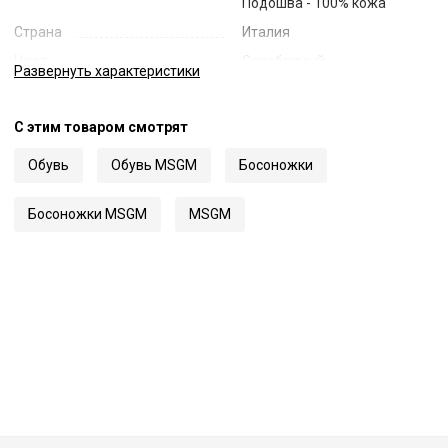
Подошва - 100% кожа
Страна
Италия
Цвет
Серебряный
Развернуть
характеристики
Код
45011
Артикул
3442MDS110 746
С этим товаром смотрят
Обувь
Обувь MSGM
Босоножки
Босоножки MSGM
MSGM