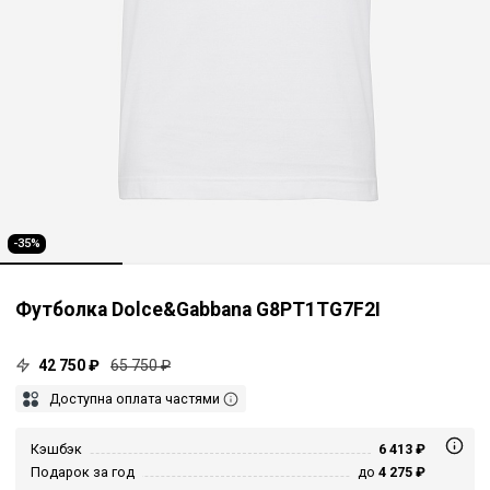
-35%
Футболка Dolce&Gabbana G8PT1TG7F2I
42 750 ₽
65 750 ₽
Доступна оплата частями
Кэшбэк
6 413 ₽
Подарок за год
до
4 275 ₽