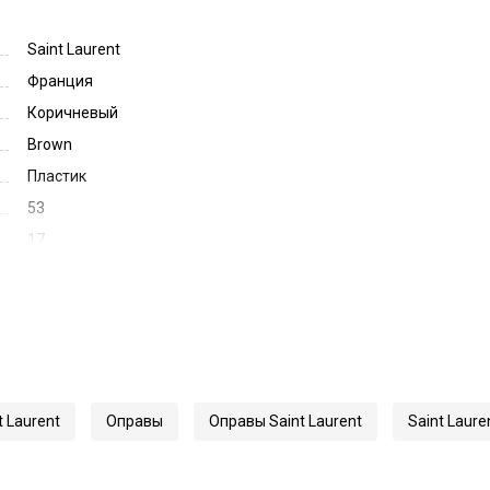
Saint Laurent
Франция
Коричневый
Brown
Пластик
53
17
140
41785
M117
t Laurent
Оправы
Оправы Saint Laurent
Saint Laure