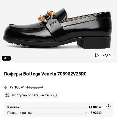
Видео
-30%
Лоферы Bottega Veneta 708902V28R0
79 300 ₽
113 250 ₽
Доступна оплата частями
Кэшбэк
11 895 ₽
Подарок за год
до
7 930 ₽