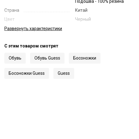
Подошва - 100% резина
Страна
Китай
Цвет
Черный
Код
39347
Развернуть
характеристики
Артикул
FL5MON LEA03
С этим товаром смотрят
Обувь
Обувь Guess
Босоножки
Босоножки Guess
Guess