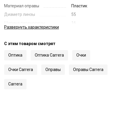
Материал оправы
Пластик
Диаметр линзы
55
Ширина переносицы
16
Развернуть
характеристики
Длина заушника
140
Код
34741
С этим товаром смотрят
Артикул
4410
Оптика
Оптика Carrera
Очки
Очки Carrera
Оправы
Оправы Carrera
Carrera