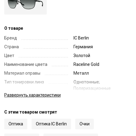
О товаре
Бренд
IC Berlin
Страна
Германия
Цвет
Золотой
Наименование цвета
Raceline Gold
Материал оправы
Металл
Тип тонировки линз
Однотонные;
Поляризационные
Развернуть
характеристики
Цвет линз
Зеленый
Наименование цвета линз
Green Polarized
С этим товаром смотрят
Диаметр линзы
64
Ширина переносицы
15
Оптика
Оптика IC Berlin
Очки
Длина заушника
135