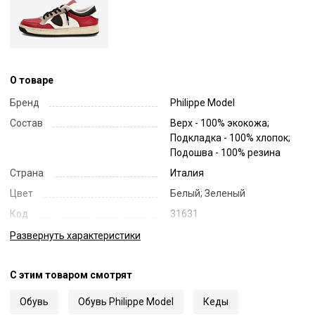
О товаре
Бренд
Philippe Model
Состав
Верх - 100% экокожа;
Подкладка - 100% хлопок;
Подошва - 100% резина
Страна
Италия
Цвет
Белый; Зеленый
Код
31631
Артикул
LYLU CL
Развернуть
характеристики
С этим товаром смотрят
Обувь
Обувь Philippe Model
Кеды