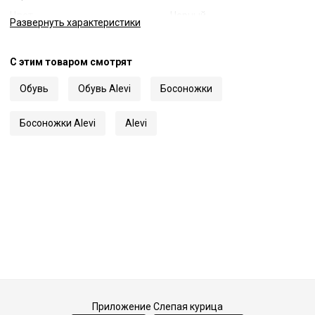
Цвет
Черный
Развернуть
характеристики
Код
31246
Артикул
L20SC005.U
С этим товаром смотрят
Обувь
Обувь Alevi
Босоножки
Босоножки Alevi
Alevi
Приложение Слепая курица