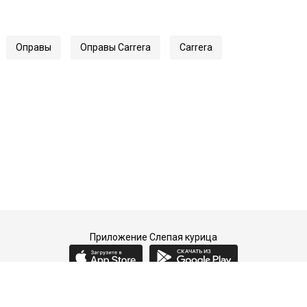
Оправы
Оправы Carrera
Carrera
Приложение Слепая курица
2015-2026 © Слепая курица - fashion concept store.