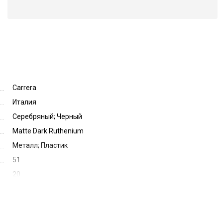
Carrera
Италия
Серебряный; Черный
Matte Dark Ruthenium
Металл; Пластик
51
20
145
28516
281