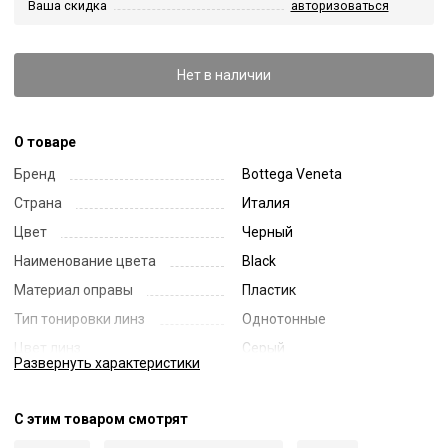
Ваша скидка
авторизоваться
Нет в наличии
О товаре
Бренд
Bottega Veneta
Страна
Италия
Цвет
Черный
Наименование цвета
Black
Материал оправы
Пластик
Тип тонировки линз
Однотонные
Цвет линз
Серый
Развернуть
характеристики
Наименование цвета линз
Grey
Диаметр линзы
56
С этим товаром смотрят
Ширина переносицы
18