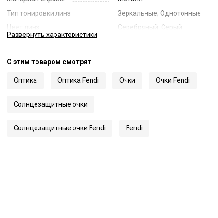
Тип тонировки линз
Зеркальные; Однотонные
Цвет линз
Серебряный; Серый
Развернуть
характеристики
Наименование цвета линз
Grey Top Linear Mirror Silver
Диаметр линзы
63
С этим товаром смотрят
Ширина переносицы
19
Оптика
Оптика Fendi
Очки
Очки Fendi
Длина заушника
135
Код
23430
Солнцезащитные очки
Артикул
0285/S
Солнцезащитные очки Fendi
Fendi