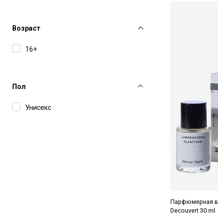
Jo Malone
Laboratorio Olfattivo
Возраст
Matiere Premiere
16+
Ormaie
Vilhelm Parfumerie
Пол
What We Do Is Secret
Унисекс
Парфюмерная вод
Decouvert 30 ml