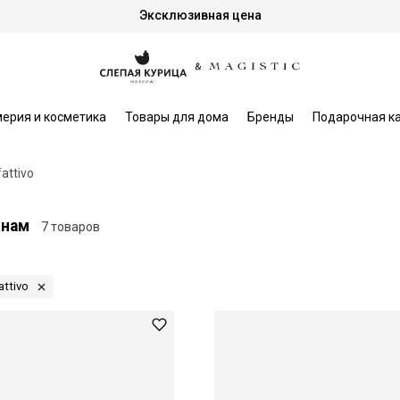
Эксклюзивная цена
ерия и косметика
Товары для дома
Бренды
Подарочная к
fattivo
инам
7 товаров
attivo