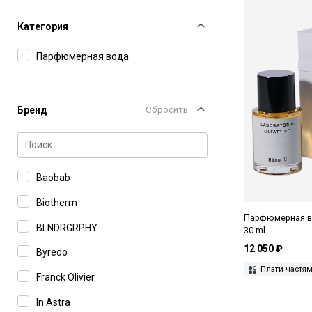
Категория
Парфюмерная вода
Бренд
Сбросить
Baobab
Biotherm
Парфюмерная вод
BLNDRGRPHY
30 ml
12 050 ₽
Byredo
Плати частя
Franck Olivier
In Astra